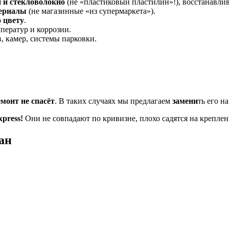
 и стекловолокно
(не «пластиковый пластилин»!), восстанавли
ериалы
(не магазинные «из супермаркета»).
о цвету
.
ператур и коррозии.
, камер, системы парковки.
емонт не спасёт
. В таких случаях мы предлагаем
замени
ть его н
press!
Они не совпадают по кривизне, плохо садятся на креплени
ан