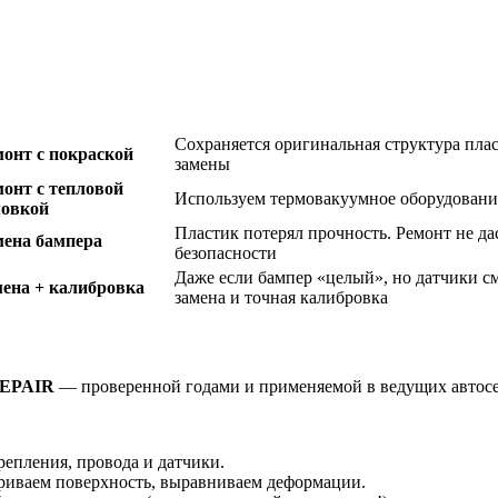
Сохраняется оригинальная структура пласт
онт с покраской
замены
онт с тепловой
Используем термовакуумное оборудовани
овкой
Пластик потерял прочность. Ремонт не да
мена бампера
безопасности
Даже если бампер «целый», но датчики с
мена + калибровка
замена и точная калибровка
REPAIR
— проверенной годами и применяемой в ведущих автос
епления, провода и датчики.
риваем поверхность, выравниваем деформации.