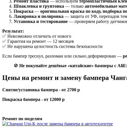
Ремонт пластика
— используем
термопластичный клей
Шпаклевка и грунтовка
— только
автомобильные мат
Покраска
—
оригинальная краска по коду, подборка п
Лакировка и полировка
— защита от УФ, перепадов тем
Установка и тестирование
— проверяем работу датчиков
Результат:
✅ Невозможно отличить от нового
✅ Гарантия на ремонт — 12 месяцев
✅ Не нарушена целостность системы безопасности
Если бампер треснул, разломан или сильно деформирован —
р
🚫
Не покупайте дешёвые «китайские» бамперы с AliEx
Цены на ремонт и замену бампера Чанг
Снятие/установка бампера - от 2700 р
Покраска бампера - от 12000 р
Ремонт по моделям