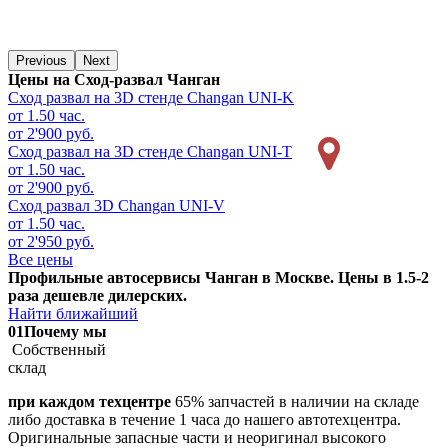
Previous
Next
Цены на Сход-развал Чанган
Сход развал на 3D стенде
Changan UNI-K
от 1.50 час.
от 2'900 руб.
Сход развал на 3D стенде
Changan UNI-T
от 1.50 час.
от 2'900 руб.
Сход развал 3D
Changan UNI-V
от 1.50 час.
от 2'950 руб.
Все цены
Профильные автосервисы Чанган в Москве. Цены в 1.5-2
раза дешевле дилерских.
Найти ближайший
01
Почему мы
Собственный
склад
при каждом техцентре
65% запчастей в наличии на складе
либо доставка в течение 1 часа до нашего автотехцентра.
Оригинальные запасные части и неоригинал высокого