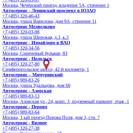
Москва, Чечёрский проезд, владение 5А, строение 1
Автосервис - Ленинский проспект в ЮЗАО
+7 (495) 320-46-43
Москва, улица Вавилова, дом 9A, строение 11
Автосервис Медведково
+7 (495) 320-03-98
Москва, улица Широкая, д.3, к.3
Автосервис - Измайлово в ВАО
+7 (495) 320-34-56
Москва, Сиреневый бульвар, 83
Автосервис - Подольск
+7 (495) 320-27-80
Симферопольское шоссе, 42-й километр, 1
Автосервис – Мичуринский
+7 (495) 989-83-26
Москва, улица Удальцова, дом 60
Автосервис - Азовская
+7 (495) 989-83-13
Москва, Азовская ул., 24, корп. 3, подземный паркинг, этаж -1
Автосервис - Перово
+7 (495) 989-83-64
Москва, 1-ый проезд Перова Поля, дом 3, стр. 7
Автосервис - Видное
+7 (495) 320-27-38