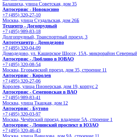
Балашиха, улица Советская, дом 35
Автосервис - Новокосино
+7 (495) 320-27-10
Москва, улица Суздальская, дом 26Б
Техцентр - Догопрудный
+7 (495) 989-83-18
Долгопрудный, Транспортный проезд, 3
Автотехцентр - Домодедово
+7 (495) 320-04-09
Домодедово, ул. Каширское Шоссе, 15А, микрорайон Северны
Автосервис - Люблино в ЮВАО
+7 (495) 320-08-54
Москва, Егорьевский проезд, дом 35, строение 11
Автосервис - Королев
+7 (495) 320-27-06
Королев, улица Пионерская, дом 19, корпус 2
Автосервис - Семеновская в ВАО
+7 (495) 989-83-41
Москва, улица Ткацкая, дом 12
Автосервис - Бутово
+7 (495) 320-03-97
Москва, Чечёрский проезд, владение 5А, строение 1
Автосервис - Ленинский проспект в ЮЗАО
+7 (495) 320-46-43
Москва, улица Вавилова, дом 9A, строение 11