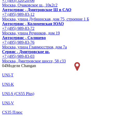
+7 (495) 320-20-06
Москва, Очаковское ш., 10к2с2
Автосервис - Дмитровское Ш в САО
+7 (495) 989-83-12
Москва, улица Дубнинская, дом 75, строение 1 Б
Автосервис - Коломенская ЮАО
+7 (495) 989-83-72
Москва, улица Речников, дом 19
Автосервис - Солнцево
+7 (495) 989-83-76
Москва, улица Главмосстроя, дом 7а
Сервис - Дмитровское ш.
+7 (495) 989-83-03
Москва, Дмитровское шоссе, 58 с33
04
Модели Changan
UNI-T
UNI-K
UNI-S (CS55 Plus)
UNI-V
CS35 Плюс