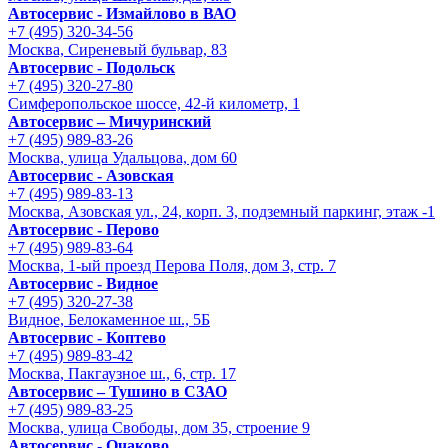
Автосервис - Измайлово в ВАО
+7 (495) 320-34-56
Москва, Сиреневый бульвар, 83
Автосервис - Подольск
+7 (495) 320-27-80
Симферопольское шоссе, 42-й километр, 1
Автосервис – Мичуринский
+7 (495) 989-83-26
Москва, улица Удальцова, дом 60
Автосервис - Азовская
+7 (495) 989-83-13
Москва, Азовская ул., 24, корп. 3, подземный паркинг, этаж -1
Автосервис - Перово
+7 (495) 989-83-64
Москва, 1-ый проезд Перова Поля, дом 3, стр. 7
Автосервис - Видное
+7 (495) 320-27-38
Видное, Белокаменное ш., 5Б
Автосервис - Коптево
+7 (495) 989-83-42
Москва, Пакгаузное ш., 6, стр. 17
Автосервис – Тушино в СЗАО
+7 (495) 989-83-25
Москва, улица Свободы, дом 35, строение 9
Автосервис - Очаково