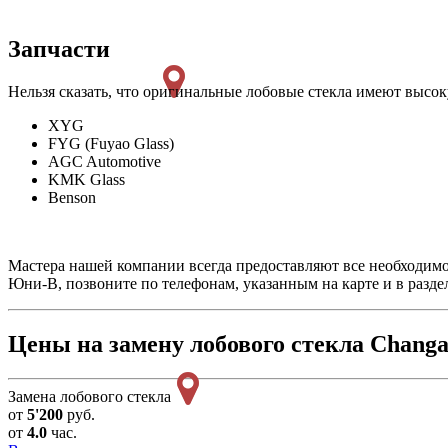
Запчасти
Нельзя сказать, что оригинальные лобовые стекла имеют высо
XYG
FYG (Fuyao Glass)
AGC Automotive
KMK Glass
Benson
Мастера нашей компании всегда предоставляют все необходимое
Юни-В, позвоните по телефонам, указанным на карте и в разде
Цены на замену лобового стекла Changa
Замена лобового стекла
от
5'200
руб.
от
4.0
час.