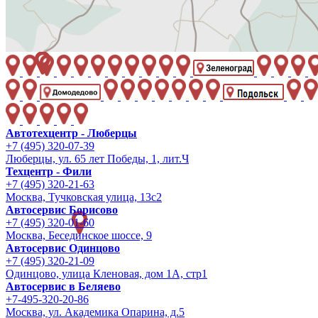
Автотехцентр - Люберцы
+7 (495) 320-07-39
Люберцы, ул. 65 лет Победы, 1, лит.Ч
Техцентр - Фили
+7 (495) 320-21-63
Москва, Тучковская улица, 13с2
Автосервис Борисово
+7 (495) 320-01-60
Москва, Бесединское шоссе, 9
Автосервис Одинцово
+7 (495) 320-21-09
Одинцово, улица Кленовая, дом 1А, стр1
Автосервис в Беляево
+7-495-320-20-86
Москва, ул. Академика Опарина, д.5